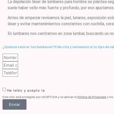
La depilación láser de lumbares para hombre se plantea según
suele haber vello más fuerte y profundo, por eso ajustamos
Antes de empezar revisamos la piel, lunares, exposición solar
láser y evitar mantenimientos constantes con cuchilla, cera
En lumbares nos centramos en zona lumbar, buscando un res
¿Quieres valorar tus lumbares? Pide cita y revisamos si tu tipo de vel
Todos los campos son obligatorios.
He leído y acepto la
Política de Privacidad
Este sitio está protegido por reCAPTCHA y se aplican la
Política de Privacidad
y los
Enviar