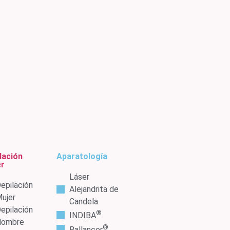
lación
Aparatología
er
Láser
epilación
Alejandrita de
ujer
Candela
epilación
®
INDIBA
Hombre
®
Ballancer