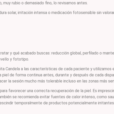
o, muy rubio o demasiado fino, lo revisamos antes.
ra solar, irritación intensa o medicación fotosensible sin valorar
tratar y qué acabado buscas: reducción global, perfilado o man
vello y fototipo.
ta Candela a las características de cada paciente y utilizamos e
 la piel de forma continua antes, durante y después de cada disp
acer la sesión mucho más tolerable incluso en las zonas más sen
ra favorecer una correcta recuperación de la piel. Es imprescin
a. También se recomienda evitar fuentes de calor intenso, como sa
prescindir temporalmente de productos potencialmente irritantes