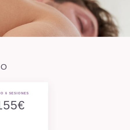
NO
O 6 SESIONES
155€