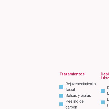
Tratamientos
Depi
Lás
Rejuvenecimiento
D
facial
M
Bolsas y ojeras
D
Peeling de
carbón