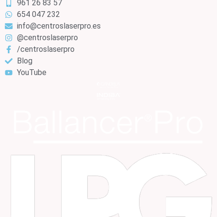
961 26 83 57
654 047 232
info@centroslaserpro.es
@centroslaserpro
/centroslaserpro
Blog
YouTube