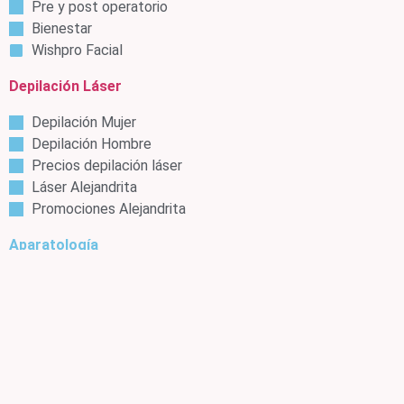
Pre y post operatorio
Bienestar
Wishpro Facial
Depilación Láser
Depilación Mujer
Depilación Hombre
Precios depilación láser
Láser Alejandrita
Promociones Alejandrita
Aparatología
Láser Alejandrita de Candela
®
INDIBA
®
Ballancer
®
LPG
Wishpro - INDIBA ®