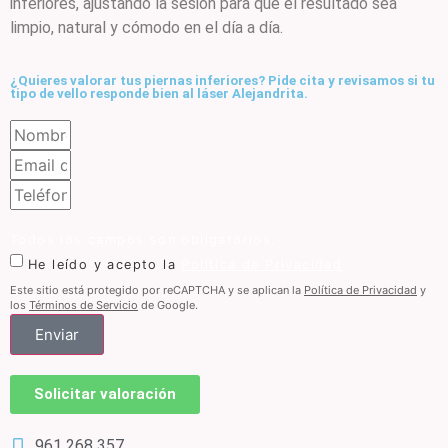
inferiores, ajustando la sesión para que el resultado sea
limpio, natural y cómodo en el día a día.
¿Quieres valorar tus piernas inferiores? Pide cita y revisamos si tu
tipo de vello responde bien al láser Alejandrita.
Todos los campos son obligatorios.
He leído y acepto la
Política de Privacidad
Este sitio está protegido por reCAPTCHA y se aplican la
Política de Privacidad
y
los
Términos de Servicio
de Google.
Enviar
Solicitar valoración
961 268 357